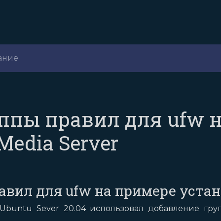
ание
ппы правил для ufw 
Media Server
вил для ufw на примере устано
а Ubuntu Sever 20.04 использовал добавление гр