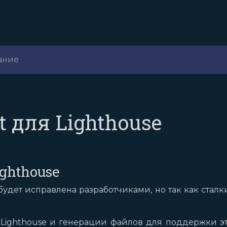
ание
t для Lighthouse
ighthouse
удет исправлена разработчиками, но так как сталк
Lighthouse и генерации файлов для поддержки это