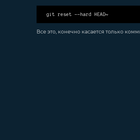
git reset --hard HEAD~
Все это, конечно касается только ком